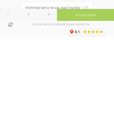
ПОДПИСАТЬСЯ НА РАССЫЛКУ
В КОРЗИНУ
ПОЛИТИКА КОНФИДЕНЦИАЛЬНОСТИ
ДОГОВОР ПУБЛИЧНОЙ ОФЕРТЫ
Продвижение сайта -
WEBSFERA.BY
2026 © ЧТУП "РЭЙВБЕЛ"
225411, Республика Беларусь,
г. Барановичи, ул. Пролетарская, 2Б, каб. 3
Режим работы, Пн. – Пт.: с 9:00 до 17:00
Регистрация в торговом реестре 524754 от 09.12.2021
контакты уполномоченного для разрешения споров,
наименование и контакты контролирующего органа)