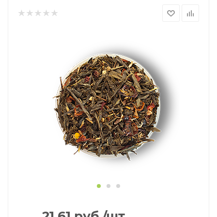
21.61
руб.
/шт