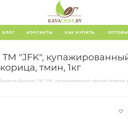
БЛОГ
КОНТАКТЫ
КАК КУПИТЬ
ОПТОВЫ
, TM "JFK", купажированны
корица, тмин, 1кг
 "Дыхание Дракона", TM "JFK", купажированный, черный-зеленый, р