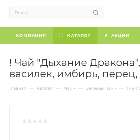
КОМПАНИЯ
КАТАЛОГ
АКЦИИ
! Чай "Дыхание Дракона"
василек, имбирь, перец, 
—
—
—
—
Главная
Каталог
Чай
Зелёный чай
! Чай