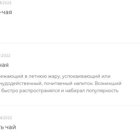
8.2023
-чая
1.2022
чая
вежающий в летнюю жару, успокаивающий или
 чудодейственный, почитаемый напиток. Возникший
е быстро распространялся и набирал популярность
08.2022
ь чай