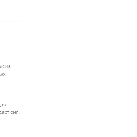
ок из
ных
 до
аст сил.