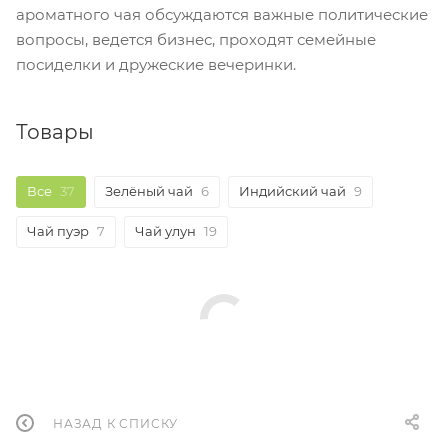
ароматного чая обсуждаются важные политические
вопросы, ведется бизнес, проходят семейные
посиделки и дружеские вечеринки.
Товары
Все
37
Зелёный чай
6
Индийский чай
9
Чай пуэр
7
Чай улун
19
НАЗАД К СПИСКУ