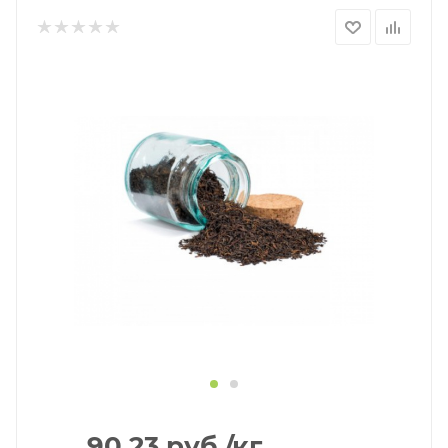
90.23
руб.
/кг