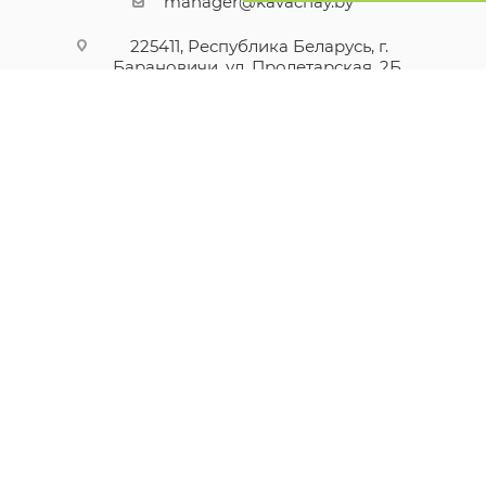
manager@kavachay.by
225411, Республика Беларусь, г.
Барановичи, ул. Пролетарская, 2Б,
каб. 3
ПОДПИСАТЬСЯ НА РАССЫЛКУ
ПОЛИТИКА КОНФИДЕНЦИАЛЬНОСТИ
ДОГОВОР ПУБЛИЧНОЙ ОФЕРТЫ
Продвижение сайта -
WEBSFERA.BY
2026 © ЧТУП "РЭЙВБЕЛ"
225411, Республика Беларусь,