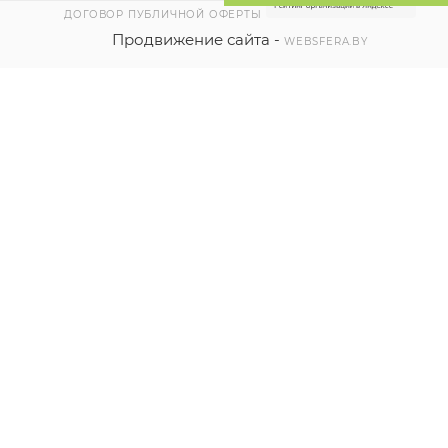
ДОГОВОР ПУБЛИЧНОЙ ОФЕРТЫ
Продвижение сайта -
WEBSFERA.BY
2026 © ЧТУП "РЭЙВБЕЛ"
225411, Республика Беларусь,
г. Барановичи, ул. Пролетарская, 2Б, каб. 3
Режим работы, Пн. – Пт.: с 9:00 до 17:00
Регистрация в торговом реестре 524754 от 09.12.2021
контакты уполномоченного для разрешения споров,
наименование и контакты контролирующего органа)