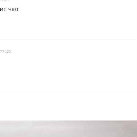
7.2023
ия чая
7.2022