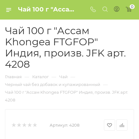
0
Чай 100 г "Ассам Khongea FTGFOP" Индия, произв. JFK арт. 4208 купить в Минске
Чай 100 г "Ассам
Khongea FTGFOP"
Индия, произв. JFK арт.
4208
—
—
—
Главная
Каталог
Чай
—
Черный чай без добавок и купажированный
Чай 100 г "Ассам Khongea FTGFOP" Индия, произв. JFK арт.
4208
Артикул:
4208