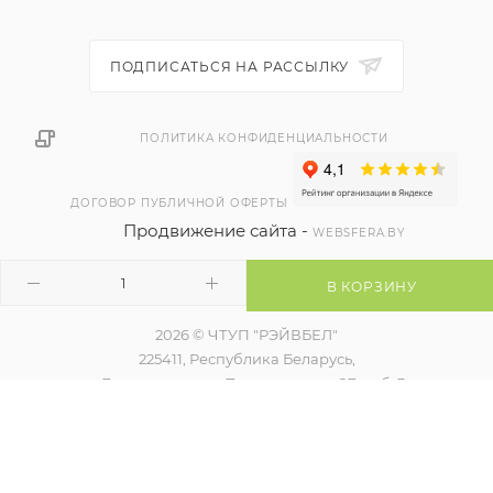
ПОДПИСАТЬСЯ НА РАССЫЛКУ
ПОЛИТИКА КОНФИДЕНЦИАЛЬНОСТИ
ДОГОВОР ПУБЛИЧНОЙ ОФЕРТЫ
Продвижение сайта -
WEBSFERA.BY
В КОРЗИНУ
2026 © ЧТУП "РЭЙВБЕЛ"
225411, Республика Беларусь,
г. Барановичи, ул. Пролетарская, 2Б, каб. 3
Режим работы, Пн. – Пт.: с 9:00 до 17:00
Регистрация в торговом реестре 524754 от 09.12.2021
контакты уполномоченного для разрешения споров,
наименование и контакты контролирующего органа)