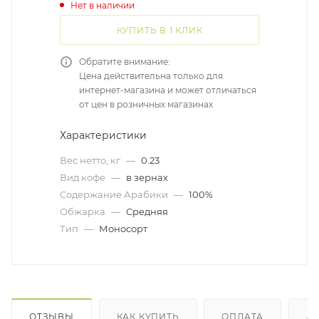
Нет в наличии
КУПИТЬ В 1 КЛИК
Обратите внимание:
Цена действительна только для
интернет-магазина и может отличаться
от цен в розничных магазинах
Характеристики
Вес нетто, кг
—
0.23
Вид кофе
—
в зернах
Содержание Арабики
—
100%
Обжарка
—
Средняя
Тип
—
Моносорт
ОТЗЫВЫ
КАК КУПИТЬ
ОПЛАТА
Д