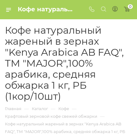
0
Кофе натуральный жареный в зернах "Kenya Arabica AB FAQ", ТМ "MAJOR",100% арабика, средняя обжарка 1 кг, РБ (1кор/10шт) купить в Минске
Кофе натуральный
жареный в зернах
"Kenya Arabica AB FAQ",
ТМ "MAJOR",100%
арабика, средняя
обжарка 1 кг, РБ
(1кор/10шт)
—
—
—
Главная
Каталог
Кофе
—
Крафтовый зерновой кофе свежей обжарки
Кофе натуральный жареный в зернах "Kenya Arabica AB
FAQ", ТМ "MAJOR",100% арабика, средняя обжарка 1 кг, РБ