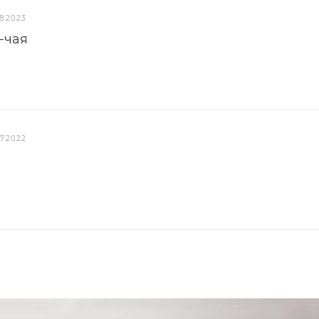
8.2023
-чая
7.2022