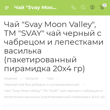
0
Чай "Svay Moon Valley", ТМ "SVAY" чай черный с чабрецом и лепестками василька (пакетированный пирамидка 20х4 гр) купить в Минске
Чай "Svay Moon Valley",
ТМ "SVAY" чай черный с
чабрецом и лепестками
василька
(пакетированный
пирамидка 20х4 гр)
—
—
—
Главная
Каталог
Чай
—
Черный чай без добавок и купажированный
Чай "Svay Moon Valley", ТМ "SVAY" чай черный с чабрецом и
лепестками василька (пакетированный пирамидка 20х4 гр)