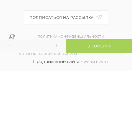
ПОДПИСАТЬСЯ НА РАССЫЛКУ
ПОЛИТИКА КОНФИДЕНЦИАЛЬНОСТИ
В КОРЗИНУ
ДОГОВОР ПУБЛИЧНОЙ ОФЕРТЫ
Продвижение сайта -
WEBSFERA.BY
2026 © ЧТУП "РЭЙВБЕЛ"
225411, Республика Беларусь,
г. Барановичи, ул. Пролетарская, 2Б, каб. 3
Режим работы, Пн. – Пт.: с 9:00 до 17:00
Регистрация в торговом реестре 524754 от 09.12.2021
контакты уполномоченного для разрешения споров,
наименование и контакты контролирующего органа)