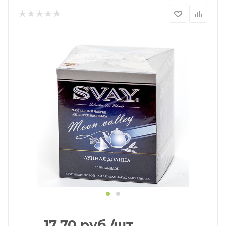
17.70
руб.
/шт