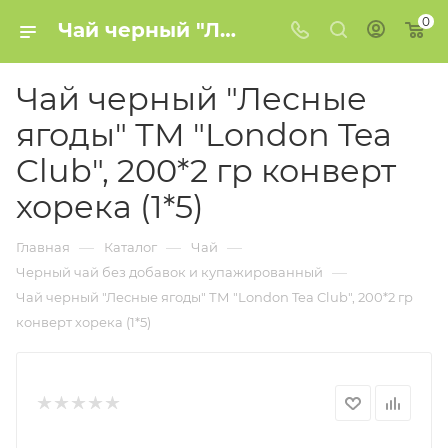
0
Чай черный "Лесные ягоды" ТМ "London Tea Club", 200*2 гр конверт хорека (1*5) купить в Минске
Чай черный "Лесные
ягоды" ТМ "London Tea
Club", 200*2 гр конверт
хорека (1*5)
—
—
—
Главная
Каталог
Чай
—
Черный чай без добавок и купажированный
Чай черный "Лесные ягоды" ТМ "London Tea Club", 200*2 гр
конверт хорека (1*5)