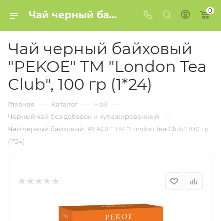
0
Чай черный байховый "PEKOE" ТМ "London Tea Club", 100 гр (1*24) купить в Минске
Чай черный байховый
"PEKOE" ТМ "London Tea
Club", 100 гр (1*24)
—
—
—
Главная
Каталог
Чай
—
Черный чай без добавок и купажированный
Чай черный байховый "PEKOE" ТМ "London Tea Club", 100 гр
(1*24)