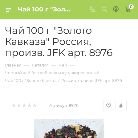
0
Чай 100 г "Золото Кавказа" Россия, произв. JFK арт. 8976 купить в Минске
Чай 100 г "Золото
Кавказа" Россия,
произв. JFK арт. 8976
—
—
—
Главная
Каталог
Чай
—
Черный чай без добавок и купажированный
Чай 100 г "Золото Кавказа" Россия, произв. JFK арт. 8976
Артикул:
8976