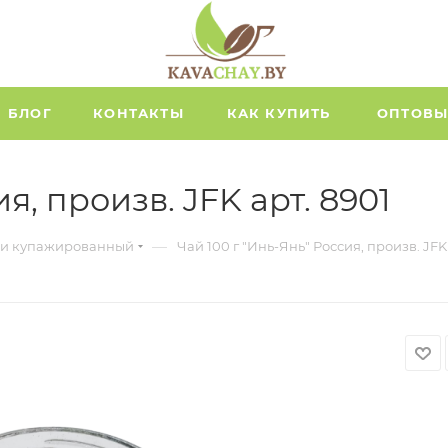
БЛОГ
КОНТАКТЫ
КАК КУПИТЬ
ОПТОВЫ
я, произв. JFK арт. 8901
—
к и купажированный
Чай 100 г "Инь-Янь" Россия, произв. JFK 