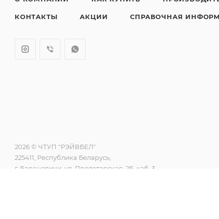
КОНТАКТЫ
АКЦИИ
СПРАВОЧНАЯ ИНФОР
2026 © ЧТУП "РЭЙВБЕЛ"
225411, Республика Беларусь,
г. Барановичи, ул. Пролетарская, 2Б, каб. 3
Режим работы, Пн. – Пт.: с 9:00 до 17:00
Регистрация в торговом реестре 524754 от 09.12.2021
контакты уполномоченного для разрешения споров,
наименование и контакты контролирующего органа)