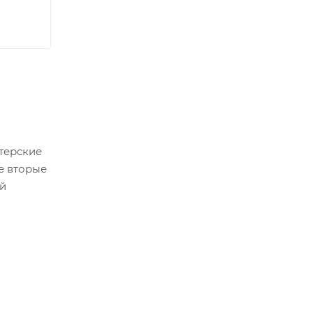
терские
е вторые
ой