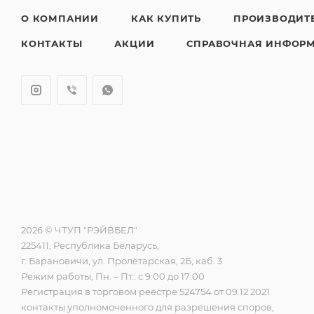
О КОМПАНИИ
КАК КУПИТЬ
ПРОИЗВОДИТ
КОНТАКТЫ
АКЦИИ
СПРАВОЧНАЯ ИНФОР
2026 © ЧТУП "РЭЙВБЕЛ"
225411, Республика Беларусь,
г. Барановичи, ул. Пролетарская, 2Б, каб. 3
Режим работы, Пн. – Пт.: с 9:00 до 17:00
Регистрация в торговом реестре 524754 от 09.12.2021
контакты уполномоченного для разрешения споров,