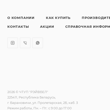
О КОМПАНИИ
КАК КУПИТЬ
ПРОИЗВОДИТ
КОНТАКТЫ
АКЦИИ
СПРАВОЧНАЯ ИНФОР
2026 © ЧТУП "РЭЙВБЕЛ"
225411, Республика Беларусь,
г. Барановичи, ул. Пролетарская, 2Б, каб. 3
Режим работы, Пн. – Пт.: с 9:00 до 17:00