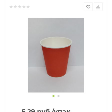
5.29
руб.
/упак