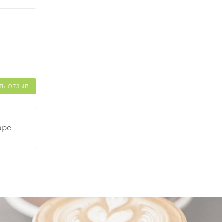
ТЬ ОТЗЫВ
аре