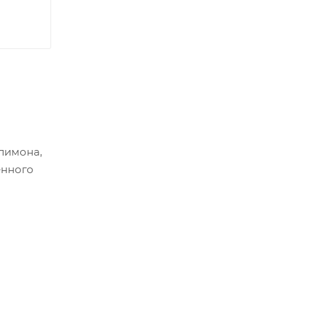
 лимона,
енного