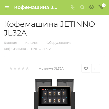
0
Кофемашина JETINNO JL32A купить в Минске
Кофемашина JETINNO
JL32A
—
—
—
Главная
Каталог
Оборудование
Кофемашина JETINNO JL32A
Артикул:
JL32A