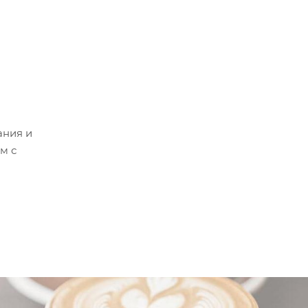
ания и
м с