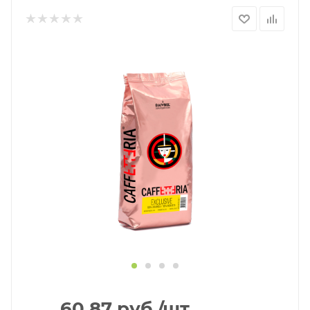
60.87
руб.
/шт