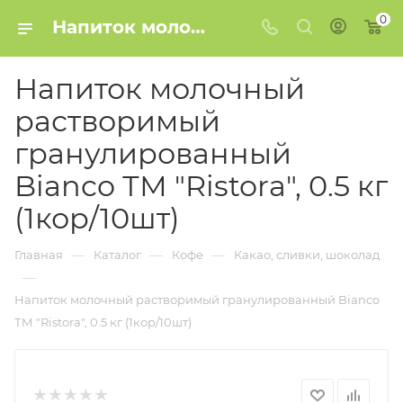
0
Напиток молочный растворимый гранулированный Bianco ТМ "Ristora", 0.5 кг (1кор/10шт) купить в Минске
Напиток молочный
растворимый
гранулированный
Bianco ТМ "Ristora", 0.5 кг
(1кор/10шт)
—
—
—
Главная
Каталог
Кофе
Какао, сливки, шоколад
—
Напиток молочный растворимый гранулированный Bianco
ТМ "Ristora", 0.5 кг (1кор/10шт)