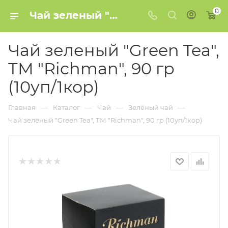
0
Чай зеленый "Green Tea", ТМ "Richman", 90 гр (10уп/1кор) купить в Минске
Чай зеленый "Green Tea",
ТМ "Richman", 90 гр
(10уп/1кор)
—
—
—
—
Главная
Каталог
Чай
Зелёный чай
Чай зеленый "Green Tea", ТМ "Richman", 90 гр (10уп/1кор)