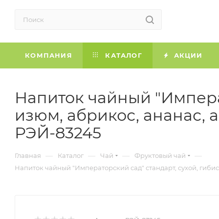
КОМПАНИЯ
КАТАЛОГ
АКЦИИ
Напиток чайный "Императ
изюм, абрикос, ананас, а
РЭЙ-83245
—
—
—
—
Главная
Каталог
Чай
Фруктовый чай
Напиток чайный "Императорский сад" стандарт, сухой, гибиску