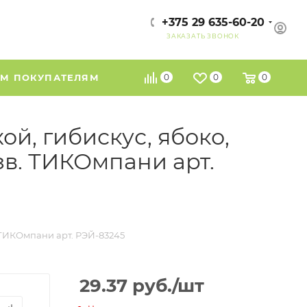
+375 29 635-60-20
ЗАКАЗАТЬ ЗВОНОК
М ПОКУПАТЕЛЯМ
0
0
0
й, гибискус, ябоко,
изв. ТИКОмпани арт.
. ТИКОмпани арт. РЭЙ-83245
29.37
руб.
/шт