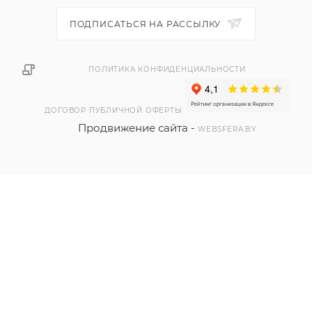
ПОДПИСАТЬСЯ НА РАССЫЛКУ
ПОЛИТИКА КОНФИДЕНЦИАЛЬНОСТИ
ДОГОВОР ПУБЛИЧНОЙ ОФЕРТЫ
Продвижение сайта -
WEBSFERA.BY
2026 © ЧТУП "РЭЙВБЕЛ"
225411, Республика Беларусь,
г. Барановичи, ул. Пролетарская, 2Б, каб. 3
Режим работы, Пн. – Пт.: с 9:00 до 17:00
Регистрация в торговом реестре 524754 от 09.12.2021
контакты уполномоченного для разрешения споров,
наименование и контакты контролирующего органа)