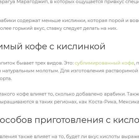
арагуа Марагоджип, в которых ощущается привкус специ
Арабики содержат меньше кислинки, которая порой и вов
лее горький вкус, ставку следует делать на них.
имый кофе с кислинкой
питок бывает трех видов. Это:
сублимированный кофе
,
ч натуральным молотым. Для изготовления растворимой 
орта.
такого кофе влияет то, сколько добавлено арабики. Так
ыращиваются в таких регионах, как Коста-Рика, Мексика,
пособов приготовления с кисл
ления также влияет на то, будет ли вкус кислоты выраже