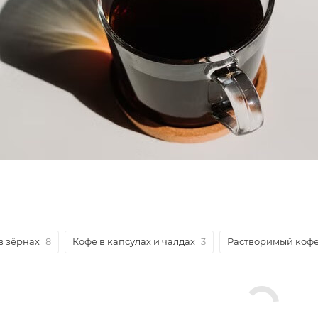
в зёрнах
8
Кофе в капсулах и чалдах
3
Растворимый коф